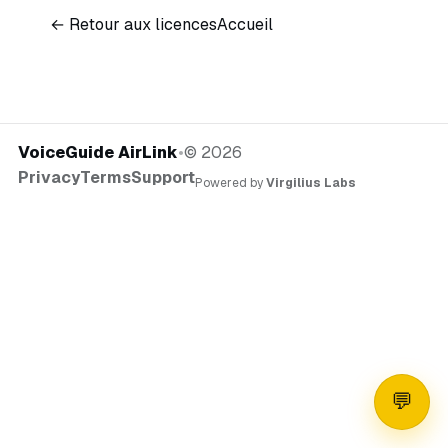
← Retour aux licences
Accueil
VoiceGuide AirLink
•
©
2026
Privacy
Terms
Support
Powered by
Virgilius Labs
💬