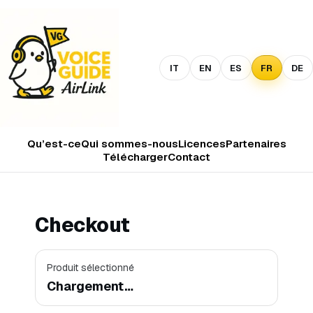
IT
EN
ES
FR
DE
Qu’est-ce
Qui sommes-nous
Licences
Partenaires
Télécharger
Contact
Checkout
Produit sélectionné
Chargement…