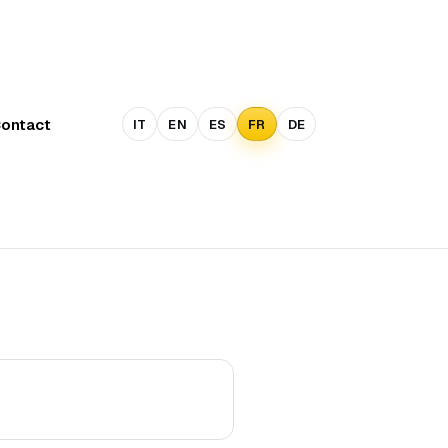
ontact
IT
EN
ES
FR
DE