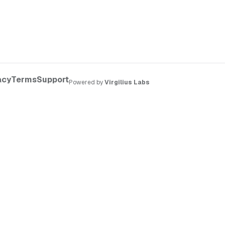
acy
Terms
Support
Powered by
Virgilius Labs