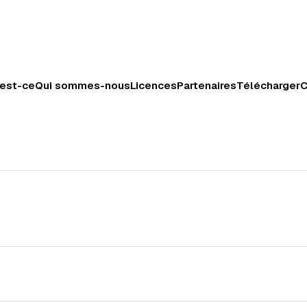
’est-ce
Qui sommes-nous
Licences
Partenaires
Télécharger
C