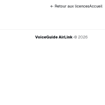
← Retour aux licences
Accueil
VoiceGuide AirLink
•
©
2026