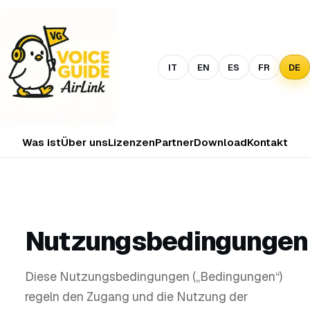
IT
EN
ES
FR
DE
Was ist
Über uns
Lizenzen
Partner
Download
Kontakt
Nutzungsbedingungen
Diese Nutzungsbedingungen („Bedingungen“)
regeln den Zugang und die Nutzung der