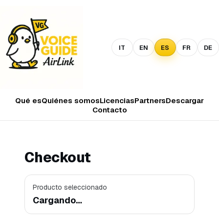
IT
EN
ES
FR
DE
Qué es
Quiénes somos
Licencias
Partners
Descargar
Contacto
Checkout
Producto seleccionado
Cargando…