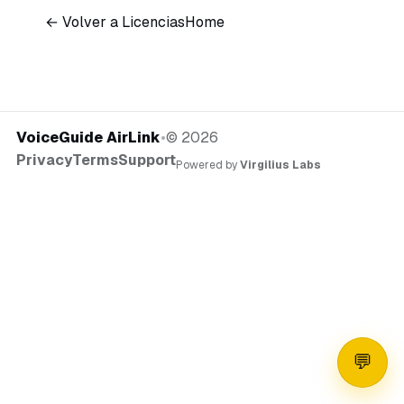
← Volver a Licencias
Home
VoiceGuide AirLink
•
©
2026
Privacy
Terms
Support
Powered by
Virgilius Labs
💬